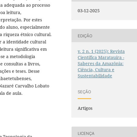
ra adequada ao processo
03-12-2025
oa leitura,
rpretação. Por estes
 do aluno, especialmente
 riqueza étnico cultural.
EDIÇÃO
r a identidade cultural
eitura significativa em
v. 2 n. 1 (2025): Revista
a-se a metodologia
Científica Maratauíra -
Saberes da Amazônia:
e consultas a livros,
Ciência, Cultura e
ações e teses. Desse
Sustentabilidade
abaetetubenses,
 Nazaré Carvalho Lobato
SEÇÃO
ala de aula.
Artigos
LICENÇA
 e Tecnologia da