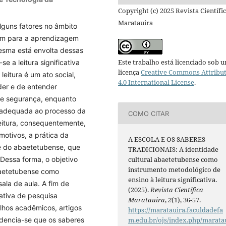
Copyright (c) 2025 Revista Científi
Maratauira
lguns fatores no âmbito
uem para a aprendizagem
esma está envolta dessas
Este trabalho está licenciado sob 
se a leitura significativa
licença
Creative Commons Attribu
leitura é um ato social,
4.0 International License
.
er e de entender
e e segurança, enquanto
a adequada ao processo da
COMO CITAR
eitura, consequentemente,
motivos, a prática da
A ESCOLA E OS SABERES
te do abaetetubense, que
TRADICIONAIS: A identidade
 Dessa forma, o objetivo
cultural abaetetubense como
instrumento metodológico de
abaetetubense como
ensino à leitura significativa.
sala de aula. A fim de
(2025).
Revista Científica
tativa de pesquisa
Maratauira
,
2
(1), 36-57.
balhos acadêmicos, artigos
https://maratauira.faculdadefa
videncia-se que os saberes
m.edu.br/ojs/index.php/marata